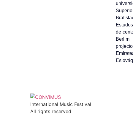
univers
Superio
Bratisl
Estudos
de cent
Berlim
project
Emirate
Eslováqu
International Music Festival
All rights reserved