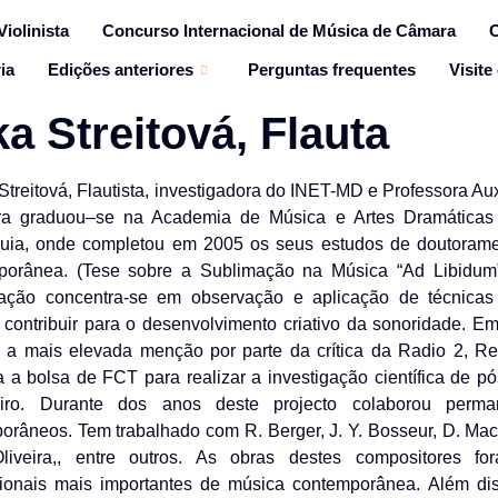
iolinista
Concurso Internacional de Música de Câmara
C
ia
Edições anteriores
Perguntas frequentes
Visite
a Streitová, Flauta
Streitová, Flautista, investigadora do INET-MD e Professora Au
a graduou–se na Academia de Música e Artes Dramáticas d
uia, onde completou em 2005 os seus estudos de doutorame
orânea. (Tese sobre a Sublimação na Música “Ad Libidum”
gação concentra-se em observação e aplicação de técnica
contribuir para o desenvolvimento criativo da sonoridade. 
 a mais elevada menção por parte da crítica da Radio 2, R
da a bolsa de FCT para realizar a investigação científica de 
iro. Durante dos anos deste projecto colaborou perma
orâneos. Tem trabalhado com R. Berger, J. Y. Bosseur, D. MacMo
liveira,, entre outros. As obras destes compositores fo
cionais mais importantes de música contemporânea. Além di