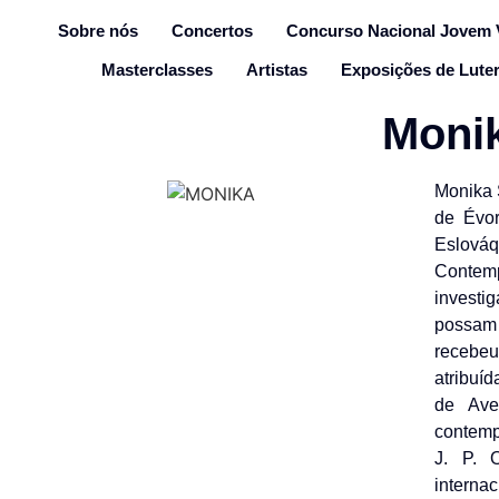
Sobre nós
Concertos
Concurso Nacional Jovem V
Masterclasses
Artistas
Exposições de Luter
Monik
Monika 
de Évor
Eslováq
Contemp
investi
possam 
recebeu
atribuí
de Ave
contemp
J. P. O
interna