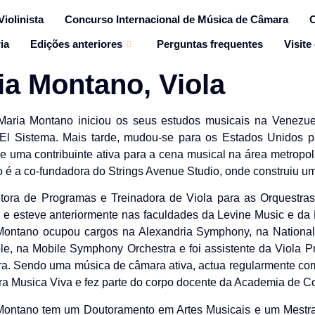
iolinista
Concurso Internacional de Música de Câmara
C
ia
Edições anteriores
Perguntas frequentes
Visite
ia Montano, Viola
Maria Montano iniciou os seus estudos musicais na Venezue
 El Sistema. Mais tarde, mudou-se para os Estados Unidos 
se uma contribuinte ativa para a cena musical na área metropol
 é a co-fundadora do Strings Avenue Studio, onde construiu um 
etora de Programas e Treinadora de Viola para as Orquestra
e esteve anteriormente nas faculdades da Levine Music e da 
Montano ocupou cargos na Alexandria Symphony, na Nationa
e, na Mobile Symphony Orchestra e foi assistente da Viola 
ra. Sendo uma música de câmara ativa, actua regularmente co
ra Musica Viva e fez parte do corpo docente da Academia de C
Montano tem um Doutoramento em Artes Musicais e um Mestr