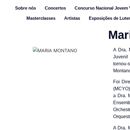
Sobre nós
Concertos
Concurso Nacional Jovem V
Masterclasses
Artistas
Exposições de Luter
Mar
A Dra. 
Juvenil
tornou-
Montano
Foi Dir
(MCYO) 
a Dra. 
Ensembl
Orchest
Orquest
A Dra. 